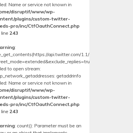
iled: Name or service not known in
ome/disruptif/www/wp-
ntent/plugins/custom-twitter-
eds-pro/inc/CtfOauthConnect.php
 line
243
arning
:
le_get_contents(https://api.twitter.com/1.1/statuses/user_timeli
eet_mode=extended&exclude_replies=true&count=10):
iled to open stream:
p_network_getaddresses: getaddrinfo
iled: Name or service not known in
ome/disruptif/www/wp-
ntent/plugins/custom-twitter-
eds-pro/inc/CtfOauthConnect.php
 line
243
arning
: count(): Parameter must be an
ray or an object that implements