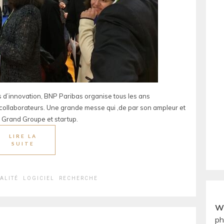
s d’innovation, BNP Paribas organise tous les ans
 collaborateurs. Une grande messe qui ,de par son ampleur et
it Grand Groupe et startup.
LIRE LA
SUITE
ALITÉ
LOGICIEL
RECHERCHE
W
ph