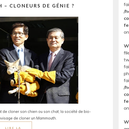
fa
 – CLONEURS DE GÉNIE ?
/h
co
fe
on
W
fi
tw
fa
ph
fa
/h
co
fe
on
de cloner son chien ou son chat; la société de bio-
nvisage de cloner un Mammouth.
W
ar
LIRE LA