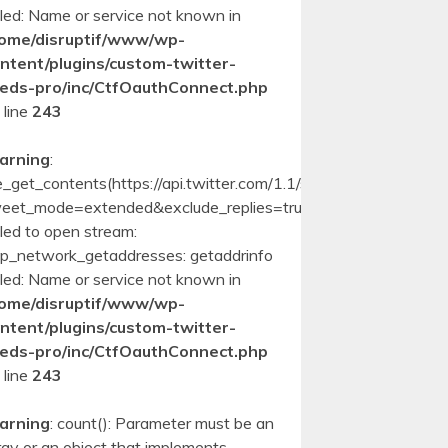
iled: Name or service not known in
ome/disruptif/www/wp-
ntent/plugins/custom-twitter-
eds-pro/inc/CtfOauthConnect.php
 line
243
arning
:
le_get_contents(https://api.twitter.com/1.1/statuses/user_timeli
eet_mode=extended&exclude_replies=true&count=10):
iled to open stream:
p_network_getaddresses: getaddrinfo
iled: Name or service not known in
ome/disruptif/www/wp-
ntent/plugins/custom-twitter-
eds-pro/inc/CtfOauthConnect.php
 line
243
arning
: count(): Parameter must be an
ray or an object that implements