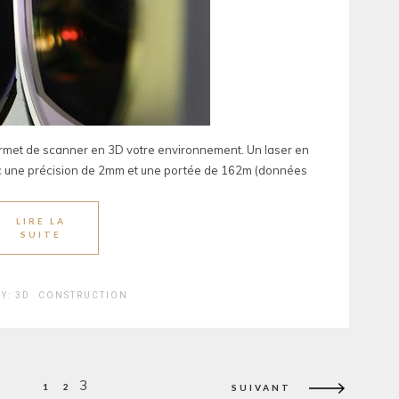
rmet de scanner en 3D votre environnement. Un laser en
ec une précision de 2mm et une portée de 162m (données
LIRE LA
SUITE
RY:
3D
CONSTRUCTION
ion
3
1
2
SUIVANT